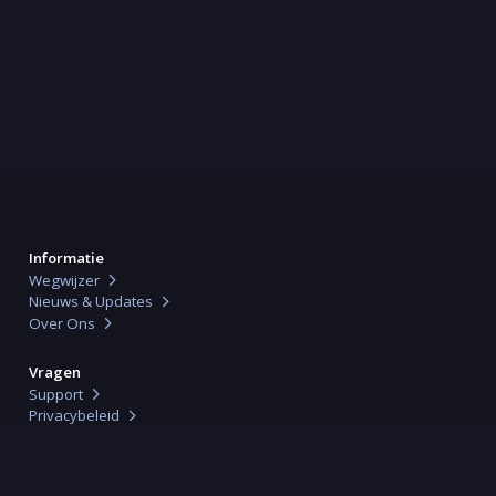
Informatie
Wegwijzer
Nieuws & Updates
Over Ons
Vragen
Support
Privacybeleid
Algemene Voorwaarden
Verwerkersovereenkomst
Geschillencommissie (ODR)