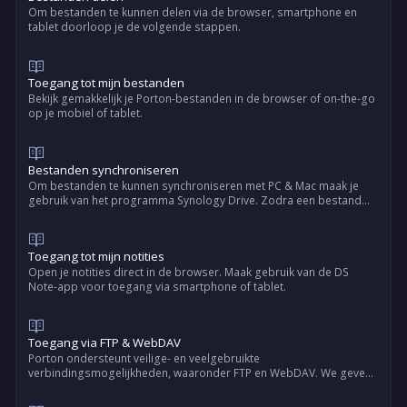
Om bestanden te kunnen delen via de browser, smartphone en
tablet doorloop je de volgende stappen.
Toegang tot mijn bestanden
Bekijk gemakkelijk je Porton-bestanden in de browser of on-the-go
op je mobiel of tablet.
Bestanden synchroniseren
Om bestanden te kunnen synchroniseren met PC & Mac maak je
gebruik van het programma Synology Drive. Zodra een bestand
wordt gewijzigd, worden de bestanden op de andere apparaten
automatisch bijgewerkt.
Toegang tot mijn notities
Open je notities direct in de browser. Maak gebruik van de DS
Note-app voor toegang via smartphone of tablet.
Toegang via FTP & WebDAV
Porton ondersteunt veilige- en veelgebruikte
verbindingsmogelijkheden, waaronder FTP en WebDAV. We geven
hier instructies hoe je FTP en WebDAV kunt gebruiken i.c.m. je
Private Cloud.