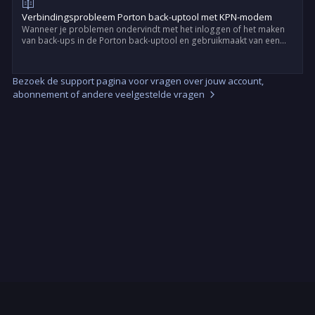
Verbindingsprobleem Porton back-uptool met KPN-modem
Wanneer je problemen ondervindt met het inloggen of het maken
van back-ups in de Porton back-uptool en gebruikmaakt van een
KPN-modem, kan het beveiligingsniveau van de modem de oorzaak
zijn.
Bezoek de support pagina voor vragen over jouw account,
abonnement of andere veelgestelde vragen