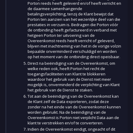
Porton reeds heeft geleverd en/of heeft verricht en
de daarmee samenhangende
betalingsverplichting, tenzij de Klant bewijst dat
Porton ten aanzien van het wezenlijke deel van die
prestaties in verzuim is. Bedragen die Porton vóór
de ontbinding heeft gefactureerd in verband met
hetgeen Porton ter uitvoering van de
Overeenkomst reeds heeft verricht of geleverd,
blijven met inachtneming van het in de vorige volzin
bepaalde onverminderd verschuldigd en worden
op het moment van de ontbinding direct opeisbaar.
Direct na beëindiging van de Overeenkomst, om
welke reden ook, heeft Porton het recht de
toegangsfaciliteiten van Klant te blokkeren
waardoor het gebruik van de Dienst niet meer
mogelijk is, onverminderd de verplichting van Klant
het gebruik van de Dienst te staken.
Tot aan de beëindiging van de Overeenkomst kan
de Klant zelf de Data exporteren, zodat deze
zonder na het einde van de Overeenkomst kunnen
worden gebruikt. Na de beëindiging van de
Overeenkomst is Porton niet verplicht Data aan de
klant te verstrekken en/of te converteren.
Indien de Overeenkomst eindigt, ongeacht of dit