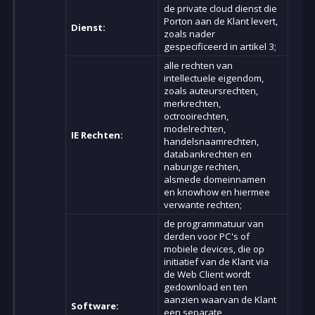
de private cloud dienst die
Porton aan de Klant levert,
Dienst:
zoals nader
gespecificeerd in artikel 3;
alle rechten van
intellectuele eigendom,
zoals auteursrechten,
merkrechten,
octrooirechten,
modelrechten,
IE Rechten:
handelsnaamrechten,
databankrechten en
naburige rechten,
alsmede domeinnamen
en knowhow en hiermee
verwante rechten;
de programmatuur van
derden voor PC's of
mobiele devices, die op
initiatief van de Klant via
de Web Client wordt
gedownload en ten
aanzien waarvan de Klant
Software:
een separate