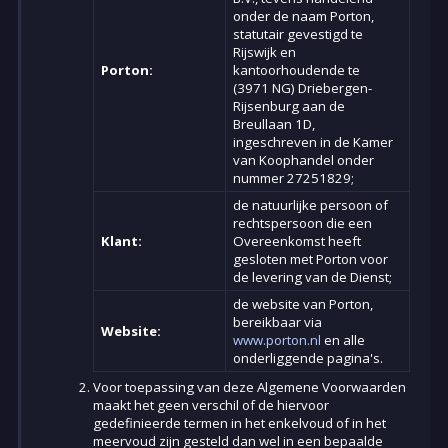
onder de naam Porton,
statutair gevestigd te
Rijswijk en
Porton:
kantoorhoudende te
(3971 NG) Driebergen-
Rijsenburg aan de
Breullaan 1D,
ingeschreven in de Kamer
van Koophandel onder
nummer 27251829;
de natuurlijke persoon of
rechtspersoon die een
Klant:
Overeenkomst heeft
gesloten met Porton voor
de levering van de Dienst;
de website van Porton,
bereikbaar via
Website:
www.porton.nl
en alle
onderliggende pagina's.
Voor toepassing van deze Algemene Voorwaarden
maakt het geen verschil of de hiervoor
gedefinieerde termen in het enkelvoud of in het
meervoud zijn gesteld dan wel in een bepaalde