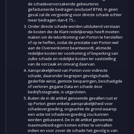
de schadeveroorzakende gebeurtenis
gefactureerde bedragen (exclusief BTW). In geen
geval zal de vergoeding voor directe schade echter
meer bedragen dan € 75,-.
Onder directe schade worden uitsluitend verstaan
de kosten die de Klant redelijkerwijs heeft moeten
maken om de tekortkoming van Porton te herstellen
of op te heffen, zodat de prestatie van Porton wel
aan de Overeenkomst beantwoordt, alsmede
redelijke kosten ter voorkoming of beperking van
zulke schade en redelijke kosten ter vaststelling
van de oorzaak en omvang daarvan.
Aansprakelijkheid van Porton voor indirecte
schade, daaronder begrepen gevolgschade,
gederfde winst, gemiste besparingen, beschadigde
of verloren gegane Data en schade door
bedrijfsstagnatie, is uitgesloten.
Buiten de in dit artikel genoemde gevallen rust er
op Porton geen enkele aansprakelijkheid voor
schadevergoeding, ongeachte de grond waarop
een actie tot schadevergoeding zou kunnen
worden gebaseerd. De in dit artikel genoemde
maximumbedragen komen echter te vervallen
indien en voor zover de schade het gevolg is van