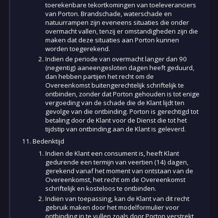
toerekenbare tekortkomingen van toeleveranciers
van Porton. Brandschade, waterschade en
natuurrampen zijn eveneens situaties die onder
overmacht vallen, tenzij er omstandigheden zijn die
maken dat deze situaties aan Porton kunnen
worden toegerekend.
Indien de periode van overmacht langer dan 90
(negentig) aaneengesloten dagen heeft geduurd,
dan hebben partijen het recht om de
Overeenkomst buitengerechtelijk schriftelijk te
ontbinden, zonder dat Porton gehouden is tot enige
vergoeding van de schade die de Klant lijdt ten
gevolge van die ontbinding. Porton is gerechtigd tot
betaling door de Klant voor de Dienst die tot het
tijdstip van ontbinding aan de Klant is geleverd.
Bedenktijd
Indien de Klant een consument is, heeft Klant
gedurende een termijn van veertien (14) dagen,
gerekend vanaf het moment van ontstaan van de
Overeenkomst, het recht om de Overeenkomst
schriftelijk en kosteloos te ontbinden.
Indien van toepassing, kan de Klant van dit recht
gebruik maken door het modelformulier voor
ontbinding in te vullen zoals door Porton verstrekt