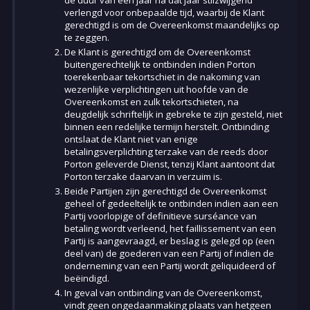
verlengd voor onbepaalde tijd, waarbij de Klant
gerechtigd is om de Overeenkomst maandelijks op
te zeggen.
De Klant is gerechtigd om de Overeenkomst
buitengerechtelijk te ontbinden indien Porton
toerekenbaar tekortschiet in de nakoming van
wezenlijke verplichtingen uit hoofde van de
Overeenkomst en zulk tekortschieten, na
deugdelijk schriftelijk in gebreke te zijn gesteld, niet
binnen een redelijke termijn herstelt. Ontbinding
ontslaat de Klant niet van enige
betalingsverplichting terzake van de reeds door
Porton geleverde Dienst, tenzij Klant aantoont dat
Porton terzake daarvan in verzuim is.
Beide Partijen zijn gerechtigd de Overeenkomst
geheel of gedeeltelijk te ontbinden indien aan een
Partij voorlopige of definitieve surséance van
betaling wordt verleend, het faillissement van een
Partij is aangevraagd, er beslag is gelegd op (een
deel van) de goederen van een Partij of indien de
onderneming van een Partij wordt geliquideerd of
beëindigd.
In geval van ontbinding van de Overeenkomst,
vindt geen ongedaanmaking plaats van hetgeen