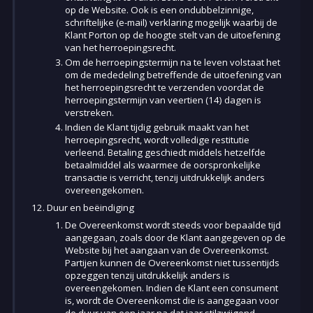
op de Website. Ook is een ondubbelzinnige,
schriftelijke (e-mail) verklaring mogelijk waarbij de
Klant Porton op de hoogte stelt van de uitoefening
van het herroepingsrecht.
Om de herroepingstermijn na te leven volstaat het
om de mededeling betreffende de uitoefening van
het herroepingsrecht te verzenden voordat de
herroepingstermijn van veertien (14) dagen is
verstreken.
Indien de Klant tijdig gebruik maakt van het
herroepingsrecht, wordt volledige restitutie
verleend. Betaling geschiedt middels hetzelfde
betaalmiddel als waarmee de oorspronkelijke
transactie is verricht, tenzij uitdrukkelijk anders
overeengekomen.
Duur en beëindiging
De Overeenkomst wordt steeds voor bepaalde tijd
aangegaan, zoals door de Klant aangegeven op de
Website bij het aangaan van de Overeenkomst.
Partijen kunnen de Overeenkomst niet tussentijds
opzeggen tenzij uitdrukkelijk anders is
overeengekomen. Indien de Klant een consument
is, wordt de Overeenkomst die is aangegaan voor
de duur van een jaar na dat jaar stilzwijgend