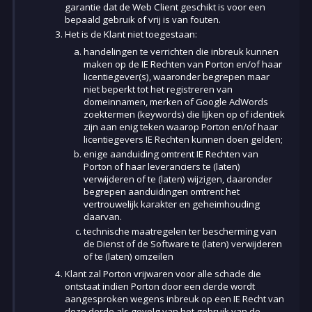
garantie dat de Web Client geschikt is voor een
bepaald gebruik of vrij is van fouten.
Het is de Klant niet toegestaan:
handelingen te verrichten die inbreuk kunnen
maken op de IE Rechten van Porton en/of haar
licentiegever(s), waaronder begrepen maar
niet beperkt tot het registreren van
domeinnamen, merken of Google AdWords
zoektermen (keywords) die lijken op of identiek
zijn aan enig teken waarop Porton en/of haar
licentiegevers IE Rechten kunnen doen gelden;
enige aanduiding omtrent IE Rechten van
Porton of haar leveranciers te (laten)
verwijderen of te (laten) wijzigen, daaronder
begrepen aanduidingen omtrent het
vertrouwelijk karakter en geheimhouding
daarvan.
technische maatregelen ter bescherming van
de Dienst of de Software te (laten) verwijderen
of te (laten) omzeilen
Klant zal Porton vrijwaren voor alle schade die
ontstaat indien Porton door een derde wordt
aangesproken wegens inbreuk op een IE Recht van
deze derde als gevolg van het gebruik van de