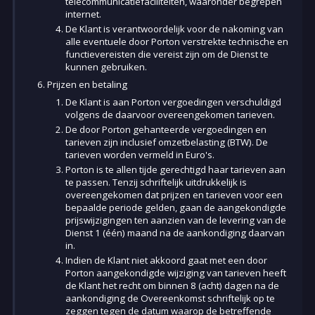
telecommunicatiefaciliteiten, waaronder begrepen
internet.
De Klant is verantwoordelijk voor de nakoming van
alle eventuele door Porton verstrekte technische en
functievereisten die vereist zijn om de Dienst te
kunnen gebruiken.
Prijzen en betaling
De Klant is aan Porton vergoedingen verschuldigd
volgens de daarvoor overeengekomen tarieven.
De door Porton gehanteerde vergoedingen en
tarieven zijn inclusief omzetbelasting (BTW). De
tarieven worden vermeld in Euro's.
Porton is te allen tijde gerechtigd haar tarieven aan
te passen. Tenzij schriftelijk uitdrukkelijk is
overeengekomen dat prijzen en tarieven voor een
bepaalde periode gelden, gaan de aangekondigde
prijswijzigingen ten aanzien van de levering van de
Dienst 1 (één) maand na de aankondiging daarvan
in.
Indien de Klant niet akkoord gaat met een door
Porton aangekondigde wijziging van tarieven heeft
de Klant het recht om binnen 8 (acht) dagen na de
aankondiging de Overeenkomst schriftelijk op te
zeggen tegen de datum waarop de betreffende