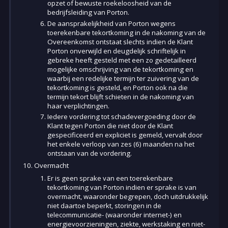
opzet of bewuste roekeloosheid van de
bedrijfsleiding van Porton.
De aansprakelijkheid van Porton wegens
toerekenbare tekortkoming in de nakoming van de
Overeenkomst ontstaat slechts indien de Klant
Porton onverwijld en deugdelijk schriftelijk in
gebreke heeft gesteld met een zo gedetailleerd
mogelijke omschrijving van de tekortkoming en
waarbij een redelijke termijn ter zuivering van de
tekortkoming is gesteld, en Porton ook na die
termijn tekort blijft schieten in de nakoming van
haar verplichtingen.
Iedere vordering tot schadevergoeding door de
Klant tegen Porton die niet door de Klant
gespecificeerd en expliciet is gemeld, vervalt door
het enkele verloop van zes (6) maanden na het
ontstaan van de vordering.
Overmacht
Er is geen sprake van een toerekenbare
tekortkoming van Porton indien er sprake is van
overmacht, waaronder begrepen, doch uitdrukkelijk
niet daartoe beperkt, storingen in de
telecommunicatie- (waaronder internet-) en
energievoorzieningen, ziekte, werkstaking en niet-