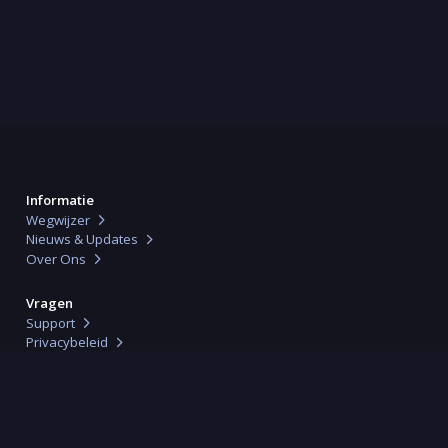
Informatie
Wegwijzer
Nieuws & Updates
Over Ons
Vragen
Support
Privacybeleid
Algemene Voorwaarden
Verwerkersovereenkomst
Geschillencommissie (ODR)