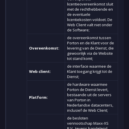
licentieovereenkomst sluit
met de rechthebbende en
de eventuele
licentiekosten voldoet. De
Web Client valt niet onder
de Software;
de overeenkomst tussen
Porton en de Klant voor de
Overeenkomst:
levering van de Dienst, die
gewoonlijk via de Website
tot stand komt;
de interface waarmee de
Web client:
Klant toegang krijgt tot de
Dienst;
de hardware waarmee
Porton de Dienst levert,
bestaande uit de servers
Platform:
van Porton in
Nederlandse datacenters,
inclusief de Web Client;
de besloten
vennootschap Maxx-XS
B.V., tevens handelend