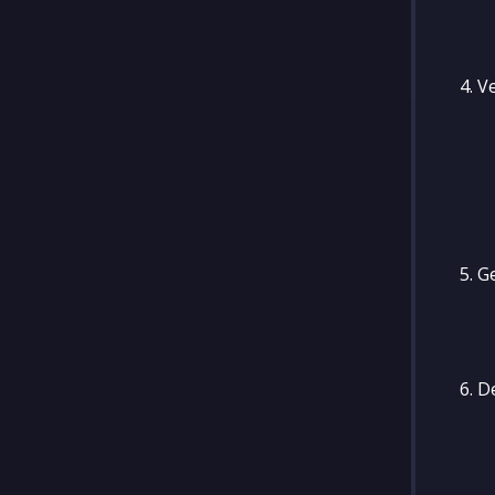
Ve
G
D