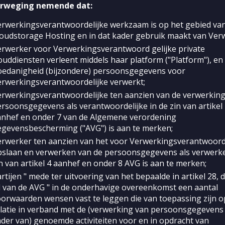
erweging nemende dat:
erwerkingsverantwoordelijke werkzaam is op het gebied va
oudstorage Hosting en in dat kader gebruik maakt van Ver
rwerker voor Verwerkingsverantwoord gelijke private
ouddiensten verleent middels haar platform ("Platform"), en 
oedanigheid (bijzondere) persoonsgegevens voor
erwerkingsverantwoordelijke verwerkt;
rwerkingsverantwoordelijke ten aanzien van de verwerking
rsoonsgegevens als verantwoordelijke in de zin van artikel
anhef en onder 7 van de Algemene verordening
gevensbescherming ("AVG") is aan te merken;
erwerker ten aanzien van het voor Verwerkingsverantwoord
pslaan en verwerken van de persoonsgegevens als verwerke
n van artikel 4 aanhef en onder 8 AVG is aan te merken;
rtijen " mede ter uitvoering van het bepaalde in artikel 28, 
d van de AVG " in de onderhavige overeenkomst een aantal
orwaarden wensen vast te leggen die van toepassing zijn 
latie in verband met de (verwerking van persoonsgegevens 
der van) genoemde activiteiten voor en in opdracht van