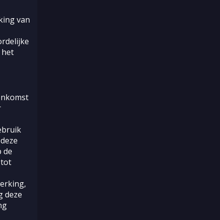
king van
rdelijke
 het
enkomst
r
ebruik
 deze
p de
tot
erking,
ng deze
ng