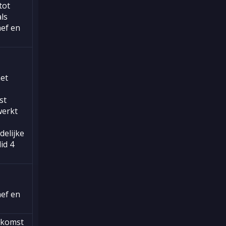
tot
ls
hef en
het
st
werkt
elijke
lid 4
hef en
nkomst