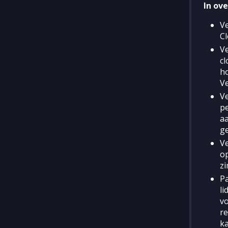
In ov
V
Cl
Ve
cl
h
V
Ve
pe
a
ge
V
o
zi
Pa
li
vo
re
ka