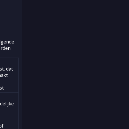
olgende
orden
t, dat
aakt
t;
elijke
of