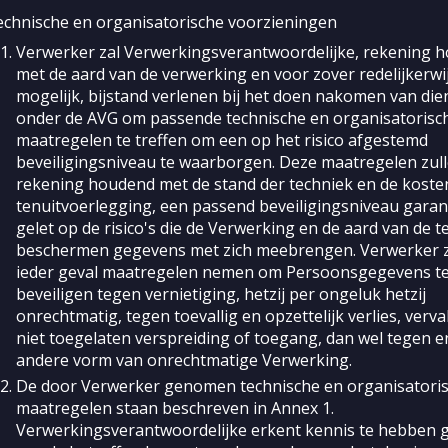
echnische en organisatorische voorzieningen
Verwerker zal Verwerkingsverantwoordelijke, rekening 
met de aard van de verwerking en voor zover redelijkerwi
mogelijk, bijstand verlenen bij het doen nakomen van dien
onder de AVG om passende technische en organisatorisc
maatregelen te treffen om een op het risico afgestemd
beveiligingsniveau te waarborgen. Deze maatregelen zull
rekening houdend met de stand der techniek en de koste
tenuitvoerlegging, een passend beveiligingsniveau gara
gelet op de risico's die de Verwerking en de aard van de t
beschermen gegevens met zich meebrengen. Verwerker z
ieder geval maatregelen nemen om Persoonsgegevens t
beveiligen tegen vernietiging, hetzij per ongeluk hetzij
onrechtmatig, tegen toevallig en opzettelijk verlies, verva
niet toegelaten verspreiding of toegang, dan wel tegen e
andere vorm van onrechtmatige Verwerking.
De door Verwerker genomen technische en organisatori
maatregelen staan beschreven in Annex 1.
Verwerkingsverantwoordelijke erkent kennis te hebben