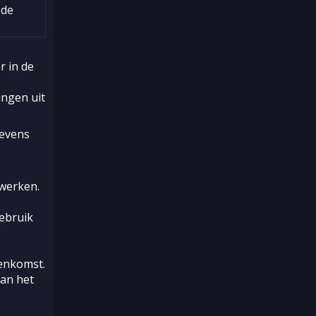
 de
 in de
ngen uit
gevens
werken.
ebruik
enkomst.
an het