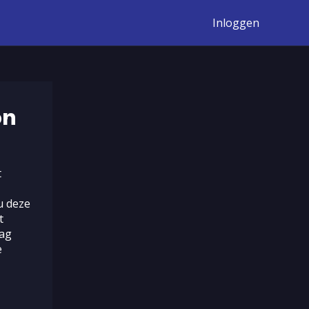
Inloggen
on
t
u deze
t
mag
e