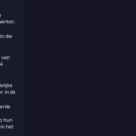
n
werker;
in die
 van
 4
elijke
r in de
derde
op hun
in het