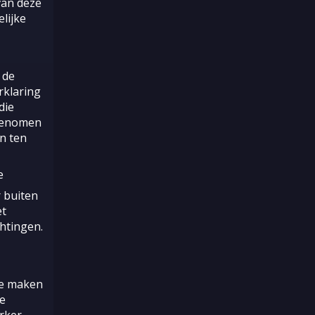
van deze
lijke
 de
rklaring
die
pgenomen
n ten
e
 buiten
et
htingen.
te maken
e