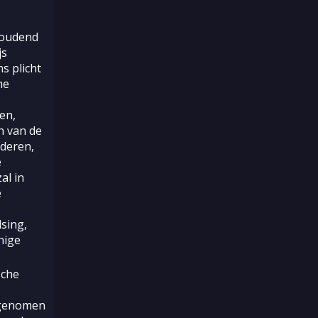
houdend
js
s plicht
he
en,
n van de
nderen,
e
al in
e
lsing,
nige
sche
 genomen