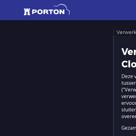
Verwer
Ve
Cl
Deze 
tussen
("Verw
verwe
ervoo
sluite
overe
Gezame